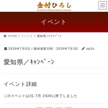
コ
ナ
ン
ビ
テ
ゲー
ン
ショ
イベント
ツ
ン
へ
に
ス
移
HOME
イベント
愛知県／ｷｬﾝﾍﾟｰﾝ
キッ
動
プ
2026年7月3日
/ 最終更新日時 :
2026年7月3日
up2u
愛知県／ｷｬﾝﾍﾟｰﾝ
イベント詳細
このイベントは31 7月 2026に終了しました