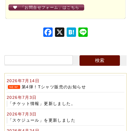
「お問合せフォーム」はこちら
F
X
H
Li
a
at
n
c
e
e
e
n
b
a
o
2026年7月14日
o
第4弾！Tシャツ販売のお知らせ
NEW!
k
2026年7月3日
「チケット情報」更新しました。
2026年7月3日
「スケジュール」を更新しました
2026年4月24日