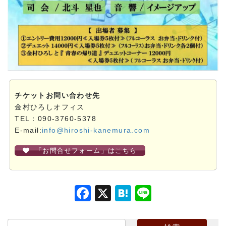
チケットお問い合わせ先
金村ひろしオフィス
TEL：090-3760-5378
E-mail:
info@hiroshi-kanemura.com
「お問合せフォーム」はこちら
F
X
H
Li
a
at
n
c
e
e