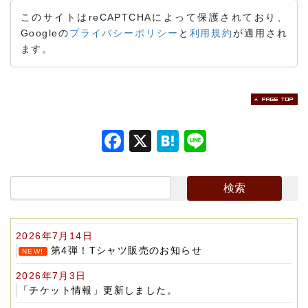
このサイトはreCAPTCHAによって保護されており、
Googleの
プライバシーポリシー
と
利用規約
が適用され
ます。
F
X
H
Li
a
at
n
c
e
e
e
n
b
a
2026年7月14日
o
第4弾！Tシャツ販売のお知らせ
NEW!
o
2026年7月3日
k
「チケット情報」更新しました。