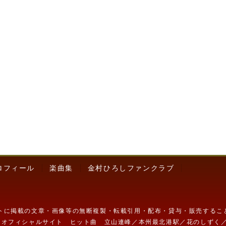
ロフィール
楽曲集
金村ひろしファンクラブ
イトに掲載の文章・画像等の無断複製・転載引用・配布・貸与・販売するこ
オフィシャルサイト ヒット曲 立山連峰／本州最北港駅／花のしずく／人生風や雲の