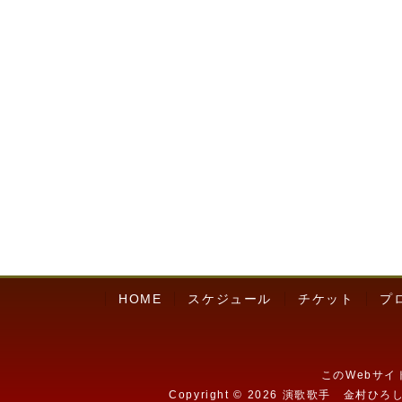
HOME
スケジュール
チケット
プ
このWebサ
Copyright ©
2026 演歌歌手 金村ひろし