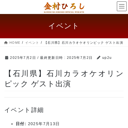
コ
ナ
ン
ビ
テ
ゲー
ン
ショ
イベント
ツ
ン
へ
に
ス
移
HOME
イベント
【石川県】石川カラオケオリンピック ゲスト出演
キッ
動
プ
2025年7月2日
/ 最終更新日時 :
2025年7月2日
up2u
【石川県】石川カラオケオリン
ピック ゲスト出演
イベント詳細
日付:
2025年7月13日