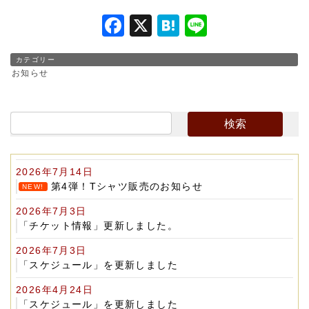
F
X
H
Li
a
at
n
カテゴリー
c
e
e
お知らせ
e
n
b
a
o
o
2026年7月14日
k
第4弾！Tシャツ販売のお知らせ
NEW!
2026年7月3日
「チケット情報」更新しました。
2026年7月3日
「スケジュール」を更新しました
2026年4月24日
「スケジュール」を更新しました