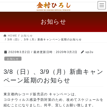
コ
ナ
ン
ビ
テ
ゲー
ン
ショ
お知らせ
ツ
ン
へ
に
ス
移
HOME
お知らせ
キッ
動
3/8（日）、3/9（月）新曲キャンペーン延期のお知らせ
プ
2020年3月2日
/ 最終更新日時 :
2020年3月2日
up2u
お知らせ
3/8（日）、3/9（月）新曲キャン
ペーン延期のお知らせ
東京都内レコード販売店の キャンペーンは、
コロナウィルス感染予防対策のため、改めてスケジュールを
組むことになりました。何卒、宜しくお願い致します。