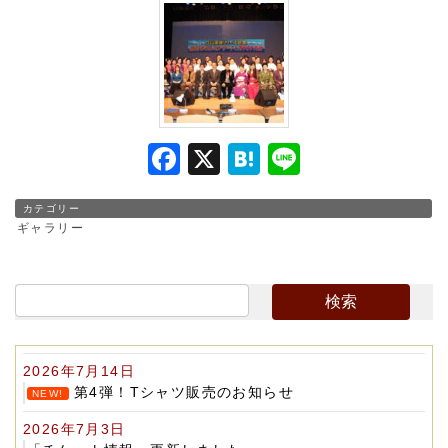
F
X
H
Li
a
at
n
カテゴリー
c
e
e
ギャラリー
e
n
b
a
o
o
2026年7月14日
k
第4弾！Tシャツ販売のお知らせ
NEW!
2026年7月3日