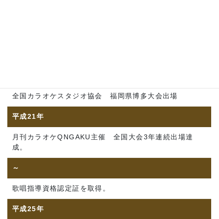
同年
富山県カラオケスタジオ協会 富山県大会 準優勝
同年
全国カラオケスタジオ協会 福岡県博多大会出場
平成21年
月刊カラオケQNGAKU主催 全国大会3年連続出場達
成。
～
歌唱指導資格認定証を取得。
平成25年