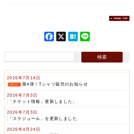
F
X
H
Li
a
at
n
c
e
e
e
n
b
a
2026年7月14日
o
第4弾！Tシャツ販売のお知らせ
NEW!
o
2026年7月3日
k
「チケット情報」更新しました。
2026年7月3日
「スケジュール」を更新しました
2026年4月24日