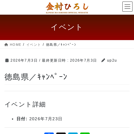
コ
ナ
ン
ビ
テ
ゲー
ン
ショ
イベント
ツ
ン
へ
に
ス
移
HOME
イベント
徳島県／ｷｬﾝﾍﾟｰﾝ
キッ
動
プ
2026年7月3日
/ 最終更新日時 :
2026年7月3日
up2u
徳島県／ｷｬﾝﾍﾟｰﾝ
イベント詳細
日付:
2026年7月23日