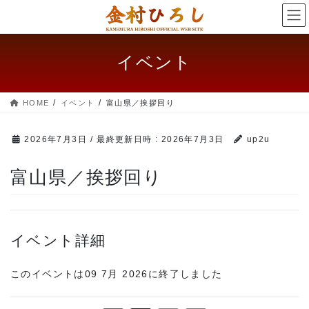
コ
ナ
ン
ビ
テ
ゲー
ン
ショ
イベント
ツ
ン
へ
に
ス
移
HOME
イベント
富山県／挨拶回り
キッ
動
プ
2026年7月3日
/ 最終更新日時 :
2026年7月3日
up2u
富山県／挨拶回り
イベント詳細
このイベントは09 7月 2026に終了しました