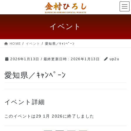
コ
ナ
ン
ビ
テ
ゲー
ン
ショ
イベント
ツ
ン
へ
に
ス
移
HOME
イベント
愛知県／ｷｬﾝﾍﾟｰﾝ
キッ
動
プ
2026年1月13日
/ 最終更新日時 :
2026年1月13日
up2u
愛知県／ｷｬﾝﾍﾟｰﾝ
イベント詳細
このイベントは29 1月 2026に終了しました