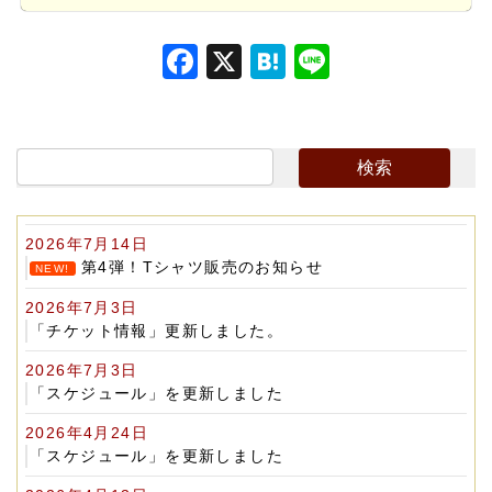
F
X
H
Li
a
at
n
c
e
e
e
n
b
a
o
2026年7月14日
o
第4弾！Tシャツ販売のお知らせ
NEW!
k
2026年7月3日
「チケット情報」更新しました。
2026年7月3日
「スケジュール」を更新しました
2026年4月24日
「スケジュール」を更新しました