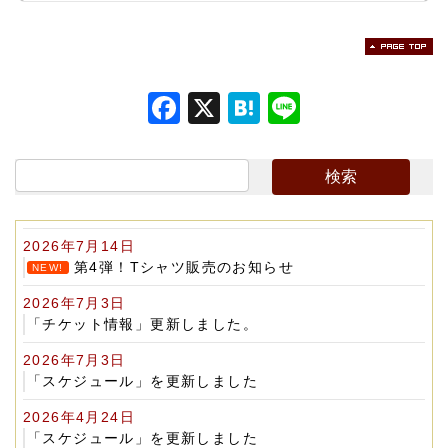
F
X
H
Li
a
at
n
c
e
e
e
n
b
a
2026年7月14日
o
第4弾！Tシャツ販売のお知らせ
NEW!
o
2026年7月3日
k
「チケット情報」更新しました。
2026年7月3日
「スケジュール」を更新しました
2026年4月24日
「スケジュール」を更新しました