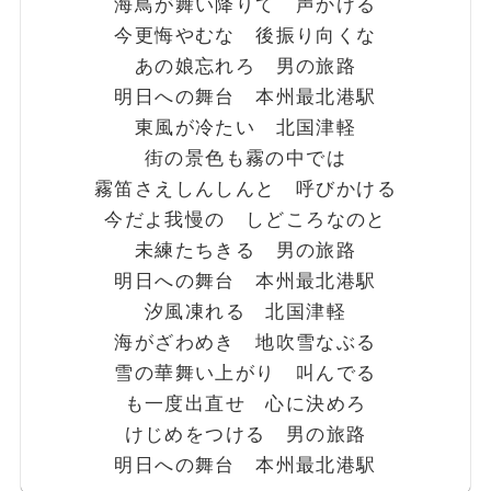
海鳥が舞い降りて 声かける
今更悔やむな 後振り向くな
あの娘忘れろ 男の旅路
明日への舞台 本州最北港駅
東風が冷たい 北国津軽
街の景色も霧の中では
霧笛さえしんしんと 呼びかける
今だよ我慢の しどころなのと
未練たちきる 男の旅路
明日への舞台 本州最北港駅
汐風凍れる 北国津軽
海がざわめき 地吹雪なぶる
雪の華舞い上がり 叫んでる
も一度出直せ 心に決めろ
けじめをつける 男の旅路
明日への舞台 本州最北港駅