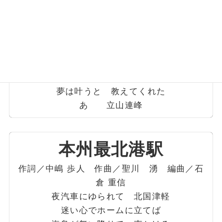
辛い時ほど 支えてくれた
あゝ 立山連峰
岩に根を張る 木や草に
負けるようでは 話にならぬ
嵐の海も 吹雪の空も
我慢・辛抱 試練に堪えりゃ
夢は叶うと 教えてくれた
あゝ 立山連峰
本州最北港駅
作詞／中嶋 歩人 作曲／聖川 湧 編曲／石
倉 重信
夜汽車にゆられて 北国津軽
迷い心でホームに立てば